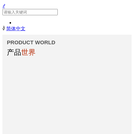
ꄙ
ꀅ
简体中文
끀
PRODUCT WORLD
ꁲ
产品
世界
首
页
走
进
荣
昌
ꄷ
了
解
荣
昌
ꄷ
研