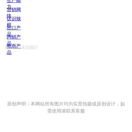
生产能
力
营销网
络
认识辣
根
出口产
品
内销产
品
电商产
扫一扫，关注我们
品
原创声明：本网站所有图片均为实景拍摄或原创设计，如
需使用请联系客服