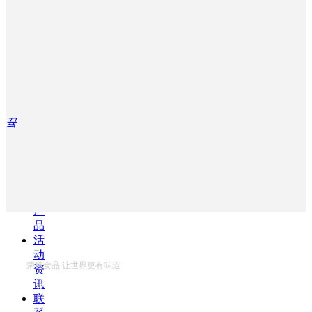
界
ꄷ
出
口
产
品
ꄷ
内
끀
销
产
品
ꄷ
电
商
产
品
活
动
荣昌食品 让世界更有味道
资
总公司电话：
讯
联