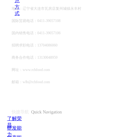
0411-85102378
系
方
地址：辽宁省大连市瓦房店复州城镇永丰村
式
国际贸易电话：0411-39057108
国内销售电话：0411-39057106
招聘求职电话：13704086060
商务合作电话：13130048959
网址：www.rchfood.com
邮箱：wlb@rchfood.com
快捷导航
Quick Navigation
了解荣
昌
研发能
力