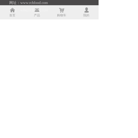
网址：www.rchfood.com
낀
뀵
낙
넙
邮箱：wlb@rchfood.com
首页
产品
购物车
我的
扫一扫，关注我们
快捷导航
Quick Navigation
出口产品
了解荣昌
内销产品
研发能力
电商产品
生产能力