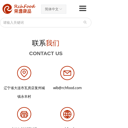
首页
끀
简体中文
ꀅ
走进荣昌
ꄙ
了解荣昌
ꄷ
联系
我们
研发能力
ꄷ
CONTACT US
生产能力
ꄷ
营销网络
ꄷ
认识辣根
ꄷ
辽宁省大连市瓦房店复州城
wlb@rchfood.com
产品世界
镇永丰村
出口产品
ꄷ
内销产品
ꄷ